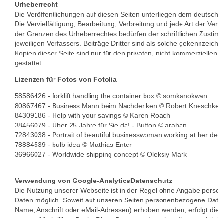
Urheberrecht
Die Veröffentlichungen auf diesen Seiten unterliegen dem deutsc
Die Vervielfältigung, Bearbeitung, Verbreitung und jede Art der V
der Grenzen des Urheberrechtes bedürfen der schriftlichen Zust
jeweiligen Verfassers. Beiträge Dritter sind als solche gekennzei
Kopien dieser Seite sind nur für den privaten, nicht kommerziell
gestattet.
Lizenzen für Fotos von Fotolia
58586426 - forklift handling the container box © somkanokwan
80867467 - Business Mann beim Nachdenken © Robert Kneschk
84309186 - Help with your savings © Karen Roach
38456079 - Über 25 Jahre für Sie da! - Button © arahan
72843038 - Portrait of beautiful businesswoman working at her de
78884539 - bulb idea © Mathias Enter
36966027 - Worldwide shipping concept © 
Verwendung von Google-Analytics
Datenschutz
Die Nutzung unserer Webseite ist in der Regel ohne Angabe per
Daten möglich. Soweit auf unseren Seiten personenbezogene Dat
Name, Anschrift oder eMail-Adressen) erhoben werden, erfolgt die