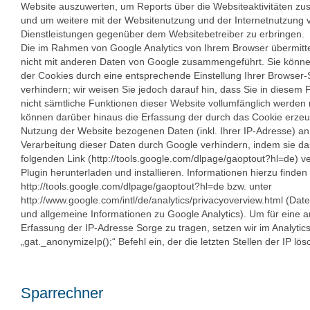
Website auszuwerten, um Reports über die Websiteaktivitäten z
und um weitere mit der Websitenutzung und der Internetnutzung
Dienstleistungen gegenüber dem Websitebetreiber zu erbringen.
Die im Rahmen von Google Analytics von Ihrem Browser übermitte
nicht mit anderen Daten von Google zusammengeführt. Sie könne
der Cookies durch eine entsprechende Einstellung Ihrer Browser-
verhindern; wir weisen Sie jedoch darauf hin, dass Sie in diesem 
nicht sämtliche Funktionen dieser Website vollumfänglich werden
können darüber hinaus die Erfassung der durch das Cookie erzeu
Nutzung der Website bezogenen Daten (inkl. Ihrer IP-Adresse) an
Verarbeitung dieser Daten durch Google verhindern, indem sie d
folgenden Link (http://tools.google.com/dlpage/gaoptout?hl=de) v
Plugin herunterladen und installieren. Informationen hierzu finden
http://tools.google.com/dlpage/gaoptout?hl=de bzw. unter
http://www.google.com/intl/de/analytics/privacyoverview.html (Da
und allgemeine Informationen zu Google Analytics). Um für eine 
Erfassung der IP-Adresse Sorge zu tragen, setzen wir im Analyti
„gat._anonymizeIp();“ Befehl ein, der die letzten Stellen der IP lösc
Sparrechner