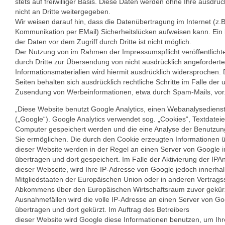
stets auf freiwilliger Basis. Diese Daten werden ohne Ihre ausdr
nicht an Dritte weitergegeben.
Wir weisen darauf hin, dass die Datenübertragung im Internet (z.B
Kommunikation per EMail) Sicherheitslücken aufweisen kann. Ein 
der Daten vor dem Zugriff durch Dritte ist nicht möglich.
Der Nutzung von im Rahmen der Impressumspflicht veröffentlicht
durch Dritte zur Übersendung von nicht ausdrücklich angeforder
Informationsmaterialien wird hiermit ausdrücklich widersprochen. 
Seiten behalten sich ausdrücklich rechtliche Schritte im Falle der
Zusendung von Werbeinformationen, etwa durch Spam-Mails, vor
„Diese Website benutzt Google Analytics, einen Webanalysedienst
(„Google“). Google Analytics verwendet sog. „Cookies“, Textdateie
Computer gespeichert werden und die eine Analyse der Benutzun
Sie ermöglichen. Die durch den Cookie erzeugten Informationen 
dieser Website werden in der Regel an einen Server von Google 
übertragen und dort gespeichert. Im Falle der Aktivierung der IP
dieser Webseite, wird Ihre IP-Adresse von Google jedoch innerha
Mitgliedstaaten der Europäischen Union oder in anderen Vertrags
Abkommens über den Europäischen Wirtschaftsraum zuvor gekürz
Ausnahmefällen wird die volle IP-Adresse an einen Server von G
übertragen und dort gekürzt. Im Auftrag des Betreibers
dieser Website wird Google diese Informationen benutzen, um Ih